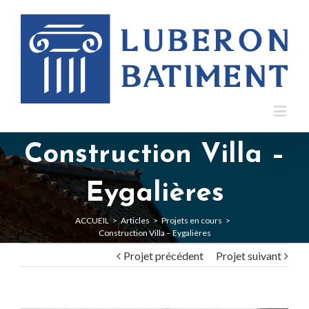
Construction Villa –
Eygalières
ACCUEIL
>
Articles
>
Projets en cours
>
Construction Villa – Eygalières
Projet précédent
Projet suivant