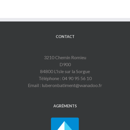
CONTACT
3210 Chemin Romieu
D900
84800 L'Isle sur la Sorgue
Téléphone : 04 90 95 56 10
Email : luberonbatiment@wanadoo.fr
AGRÉMENTS