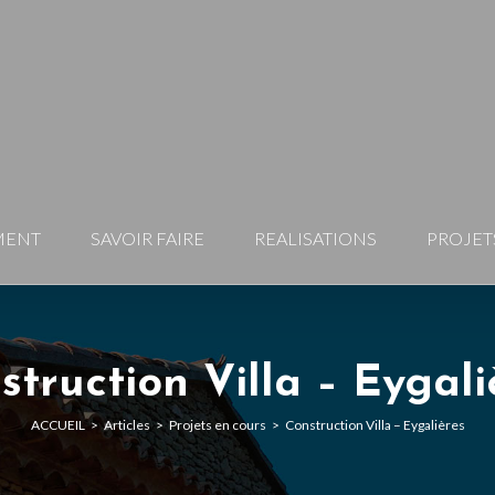
MENT
SAVOIR FAIRE
REALISATIONS
PROJET
struction Villa – Eygali
ACCUEIL
>
Articles
>
Projets en cours
>
Construction Villa – Eygalières