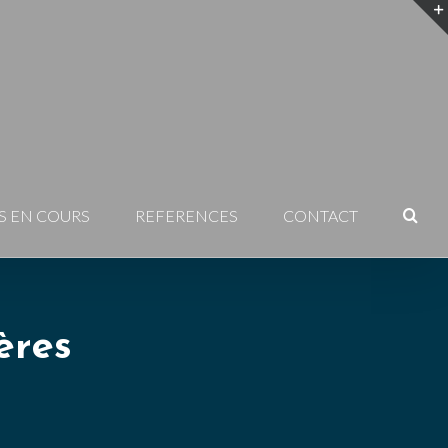
S EN COURS
REFERENCES
CONTACT
ères