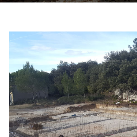
View
Larger
Image